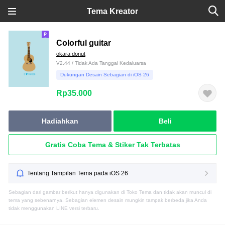
Tema Kreator
Colorful guitar
okara donut
V2.44 / Tidak Ada Tanggal Kedaluarsa
Dukungan Desain Sebagian di iOS 26
Rp35.000
Hadiahkan
Beli
Gratis Coba Tema & Stiker Tak Terbatas
Tentang Tampilan Tema pada iOS 26
Sebagian dari gambar berikut hanya digunakan di Toko Tema dan tidak akan muncul di
tema yang sebenarnya. Sebagian elemen desain mungkin tampak berbeda jika Anda
tidak menggunakan LINE versi terbaru.