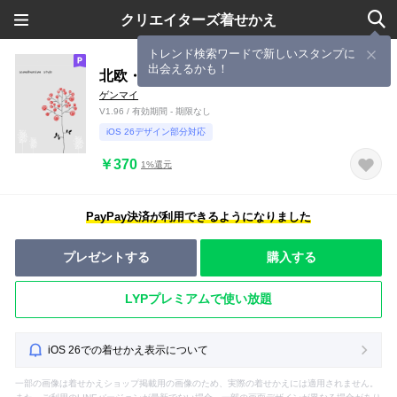
クリエイターズ着せかえ
トレンド検索ワードで新しいスタンプに
出会えるかも！
北欧・シンプルな赤い実の木
ゲンマイ
V1.96 / 有効期間 - 期限なし
iOS 26デザイン部分対応
￥370
1%還元
PayPay決済が利用できるようになりました
プレゼントする
購入する
LYPプレミアムで使い放題
iOS 26での着せかえ表示について
一部の画像は着せかえショップ掲載用の画像のため、実際の着せかえには適用されません。