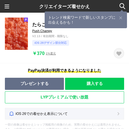
クリエイターズ着せかえ
トレンド検索ワードで新しいスタンプに
出会えるかも！
たらこのつぶつぶ
Push Champy
V2.13 / 有効期間 - 期限なし
iOS 26デザイン部分対応
￥370
1%還元
PayPay決済が利用できるようになりました
プレゼントする
購入する
LYPプレミアムで使い放題
iOS 26での着せかえ表示について
一部の画像は着せかえショップ掲載用の画像のため、実際の着せかえには適用されません。