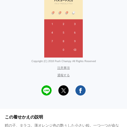
Copyright (C) 2018 Push Champy All Rights Reserved
注意事項
通報する
この着せかえの説明
鱈の子、タラコ。薄オレンジ色の艶々した小さい粒。一つ一つが命な