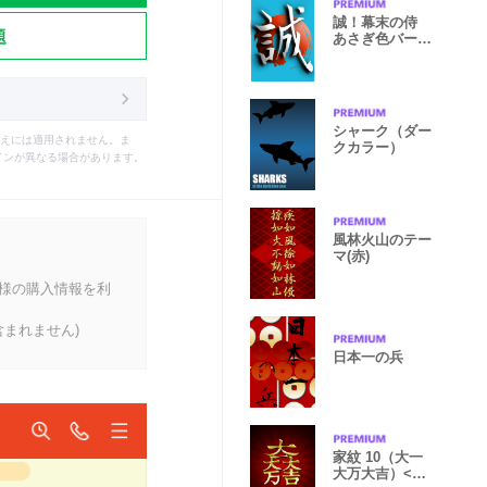
誠！幕末の侍
題
あさぎ色バージ
ョン
シャーク（ダー
えには適用されません。ま
クカラー）
インが異なる場合があります。
風林火山のテー
マ(赤)
客様の購入情報を利
まれません)
日本一の兵
家紋 10（大一
大万大吉）<金