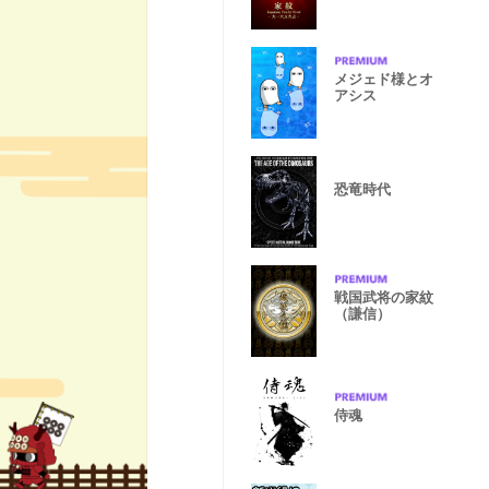
>
メジェド様とオ
アシス
恐竜時代
戦国武将の家紋
（謙信）
侍魂