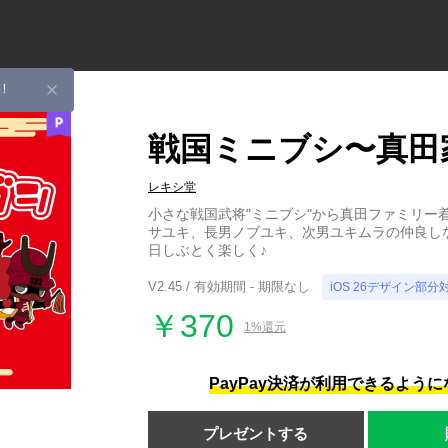
！
戦国ミニブシ〜真田
レキシ堂
小さな戦国武将"ミニブシ"から真田ファミリー
サユキ、長男ノブユキ、次男ユキムラの仲良し
日しぶとく楽しく♪
V2.45 / 有効期間 - 期限なし
iOS 26デザイン部分
￥370
1%還元
PayPay決済が利用できるよう
プレゼントする