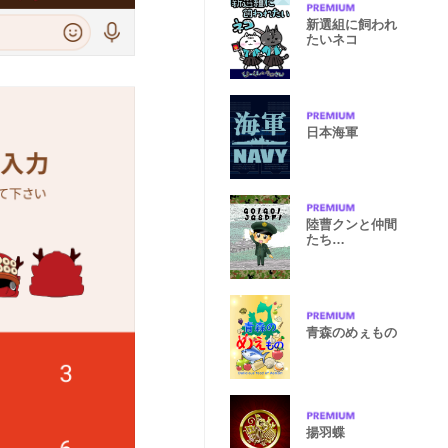
新選組に飼われ
たいネコ
日本海軍
陸曹クンと仲間
たち
「GO!GO!JGS
DF!」
青森のめぇもの
揚羽蝶