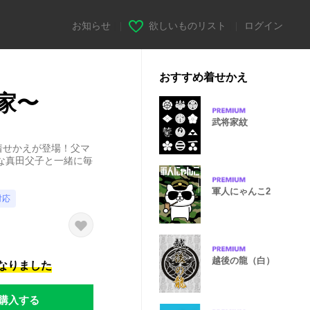
お知らせ
|
欲しいものリスト
|
ログイン
おすすめ着せかえ
家〜
武将家紋
着せかえが登場！父マ
な真田父子と一緒に毎
軍人にゃんこ2
対応
越後の龍（白）
になりました
購入する