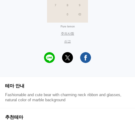
Pure lemon
주의사항
신고
테마 안내
Fashionable and cute bear with charming neck ribbon and glasses,
natural color of marble background
추천테마