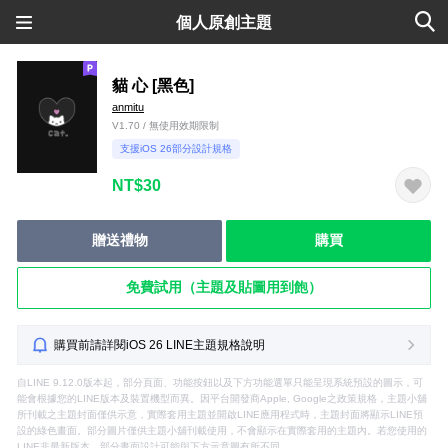
個人原創主題
貓 心 [黑色]
anmitu
V1.70 / 無使用效期限制
支援iOS 26部分設計規格
NT$30
贈送禮物
購買
免費試用（主題及貼圖用到飽）
購買前請詳閱iOS 26 LINE主題規格說明
自LINE 9.12.0版本起，部分頁面、功能按鈕以及下方功能選單只能呈現系統預設的圖示，可
能會根據您的LINE版本及裝置機型而異。因平台開發商Apple, Google之政策規格，主題小舖
所刊載之主題封面僅供示意，實際套用主題並開啟LINE應用程式時，主題封面將顯示LINE預
設的綠色畫面。部分圖片僅供主題小舖刊載使用，不會顯示在實際套用的主題內。若您使用的
LINE非最新版本，部分畫面設計可能與下方示意圖有所不同。