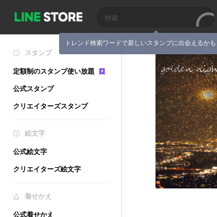
トレンド検索ワードで新しいスタンプに出会えるかも
スタンプ
定額制のスタンプ使い放題
公式スタンプ
クリエイターズスタンプ
絵文字
公式絵文字
クリエイターズ絵文字
着せかえ
公式着せかえ