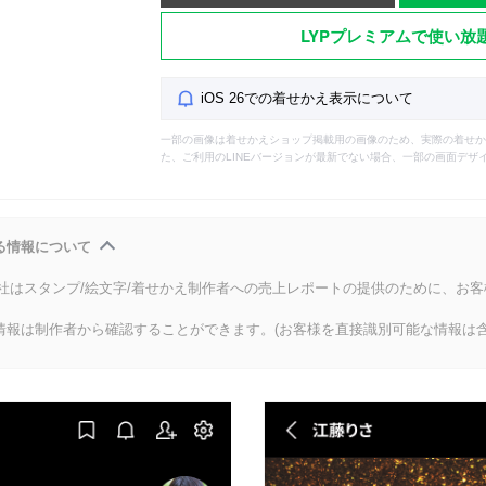
LYPプレミアムで使い放
iOS 26での着せかえ表示について
一部の画像は着せかえショップ掲載用の画像のため、実際の着せか
た、ご利用のLINEバージョンが最新でない場合、一部の画面デザ
る情報について
会社はスタンプ/絵文字/着せかえ制作者への売上レポートの提供のために、お
情報は制作者から確認することができます。(お客様を直接識別可能な情報は含