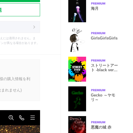
海月
題
GirlsGirlsGirls
えには適用されません。ま
インが異なる場合があります。
ストリートアー
ト -black ver.-
ブラック
客様の購入情報を利
まれません)
Gecko ～ヤモ
リ～
悪魔の城 赤