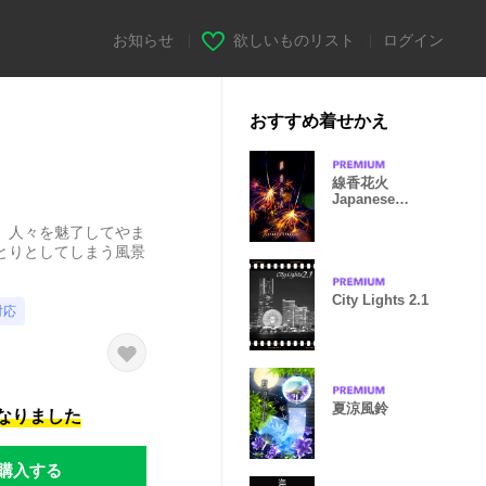
お知らせ
|
欲しいものリスト
|
ログイン
おすすめ着せかえ
線香花火
Japanese
sparkler
、人々を魅了してやま
とりとしてしまう風景
City Lights 2.1
対応
夏涼風鈴
になりました
購入する