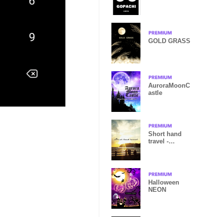
GOLD GRASS
AuroraMoonC
astle
Short hand
travel -
JAPAN/Sea-
Halloween
NEON