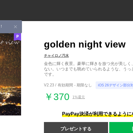
！
golden night view
チャイロノ汚水
金色に輝く夜景。豪華に輝きを放つ光が美しく
ない。いつまでも眺めていられるような、うっ
です。
V2.23 / 有効期間 - 期限なし
iOS 26デザイン部分
￥370
1%還元
PayPay決済が利用できるよう
プレゼントする