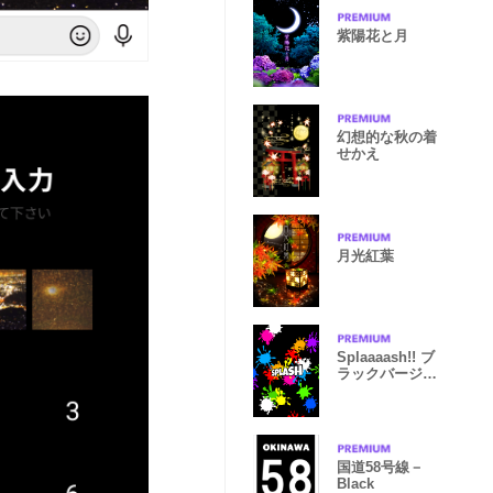
紫陽花と月
幻想的な秋の着
せかえ
月光紅葉
Splaaaash!! ブ
ラックバージョ
ン
国道58号線－
Black