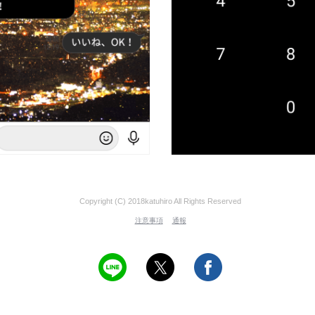
Copyright (C) 2018katuhiro All Rights Reserved
注意事項
通報