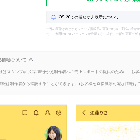
iOS 26での着せかえ表示について
一部の画像は着せかえショップ掲載用の画像のため、実際の着せか
た、ご利用のLINEバージョンが最新でない場合、一部の画面デザ
る情報について
会社はスタンプ/絵文字/着せかえ制作者への売上レポートの提供のために、お
情報は制作者から確認することができます。(お客様を直接識別可能な情報は含