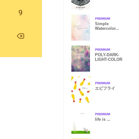
Simple
Watercolor...
POLY-DARK-
LIGHT-COLOR
エビフライ
life is ...