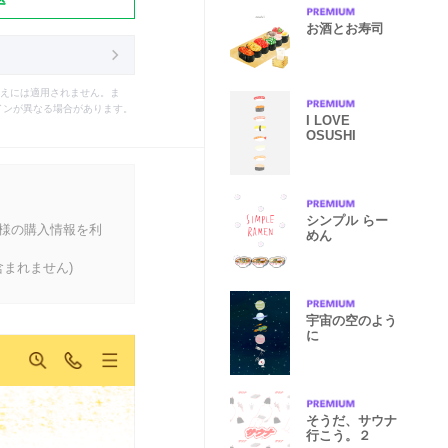
お酒とお寿司
えには適用されません。ま
インが異なる場合があります。
I LOVE
OSUSHI
シンプル らー
客様の購入情報を利
めん
まれません)
宇宙の空のよう
に
そうだ、サウナ
行こう。２