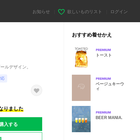
お知らせ
|
欲しいものリスト
|
ログイン
おすすめ着せかえ
トースト
ビールデザイン。
対応
ベージュキーウ
ィ
になりました
BEER MANIA.
購入する
題