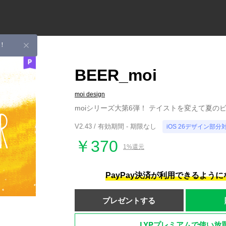
！
BEER_moi
moi design
moiシリーズ大第6弾！ テイストを変えて夏の
V2.43 / 有効期間 - 期限なし
iOS 26デザイン部分
￥370
1%還元
PayPay決済が利用できるよう
プレゼントする
LYPプレミアムで使い放