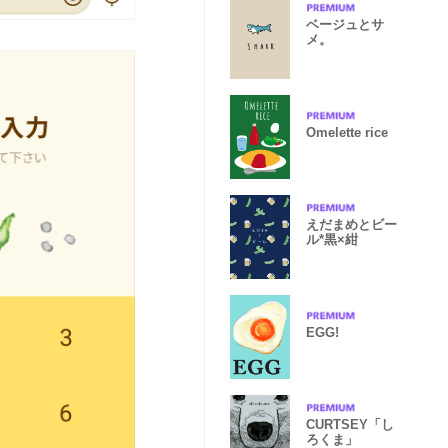
ベージュとサ
メ。
Omelette rice
えだまめとビー
ル*黒×紺
EGG!
CURTSEY「し
ろくま」