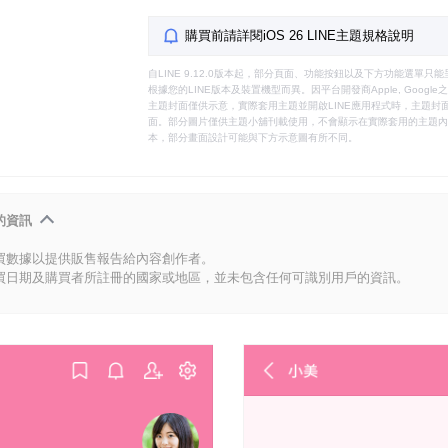
購買前請詳閱iOS 26 LINE主題規格說明
自LINE 9.12.0版本起，部分頁面、功能按鈕以及下方功能選單
根據您的LINE版本及裝置機型而異。因平台開發商Apple, Goog
主題封面僅供示意，實際套用主題並開啟LINE應用程式時，主題封面
面。部分圖片僅供主題小舖刊載使用，不會顯示在實際套用的主題內。
本，部分畫面設計可能與下方示意圖有所不同。
的資訊
買數據以提供販售報告給內容創作者。
買日期及購買者所註冊的國家或地區，並未包含任何可識別用戶的資訊。