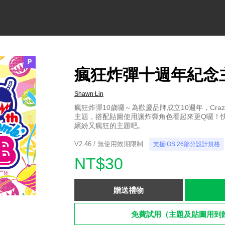
瘋狂炸彈十週年紀念
Shawn Lin
瘋狂炸彈10歲囉～為歡慶品牌成立10週年，Crazy
主題，搭配貼圖使用讓炸彈角色看起來更Q囉！快
繽紛又瘋狂的主題吧。
V2.46 / 無使用效期限制
支援iOS 26部分設計規格
NT$30
贈送禮物
免費試用（主題及貼圖用到