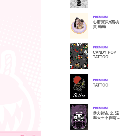
心肝寶貝❣️蔡桃
貴-翰翰
CANDY POP
TATTOO
BLACK world
TATTOO
暴力街友 之 達
摩天王不倒翁
"龜鶴長壽"