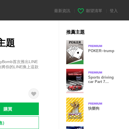
最新資訊
|
願望清單
|
登入
推薦主題
主題
POKER~trump
Bomb首次推出LINE
將你的LINE換上這款
Sports driving
car Part 7
TYPE.2
購買
快樂狗
飽）