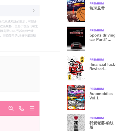
籃球風雲
只能呈現系統預設的圖示，可能會
le之政策規格，主題小舖所刊載之
將顯示LINE預設的綠色畫
Sports driving
若您使用的LINE非最新版
car Part24
TYPE.9
-financial luck-
Revised
Version
Automobiles
Vol.1
我愛老婆-豹紋
版