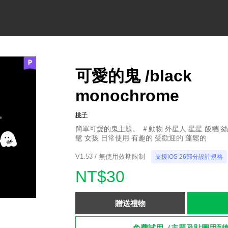
可愛的鬼 /black
monochrome
桃子
簡單可愛的鬼主題。 ＃動物 外星人 星星 飯糰 絲
髦 女孩 日常使用 有趣的 受歡迎的 蓬鬆的
V1.53 / 無使用效期限制
支援iOS 26部分設計規格
NT$30
贈送禮物
免費試用（主題及貼圖用到