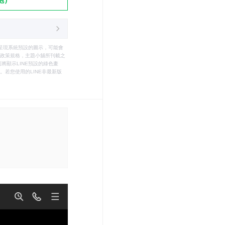
只能呈現系統預設的圖示，可能會
le之政策規格，主題小舖所刊載之
將顯示LINE預設的綠色畫
若您使用的LINE非最新版