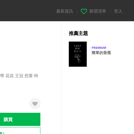
最新資訊
|
願望清單
|
登入
推薦主題
簡單的骨黑
帶 花花 王冠 想要 時
購買
飽）