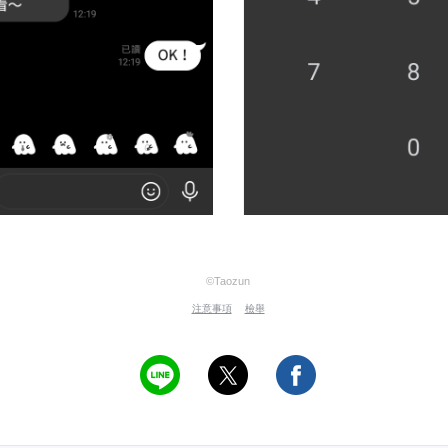
©Taozun
注意事項
檢舉