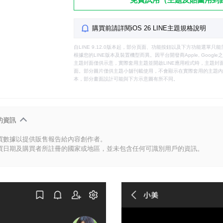
購買前請詳閱iOS 26 LINE主題規格說明
自LINE 9.12.0版本起，部分頁面、功能按鈕以及下方功能選單
根據您的LINE版本及裝置機型而異。因平台開發商Apple, Goog
主題封面僅供示意，實際套用主題並開啟LINE應用程式時，主題封面
面。部分圖片僅供主題小舖刊載使用，不會顯示在實際套用的主題內。
本，部分畫面設計可能與下方示意圖有所不同。
的資訊
買數據以提供販售報告給內容創作者。
買日期及購買者所註冊的國家或地區，並未包含任何可識別用戶的資訊。