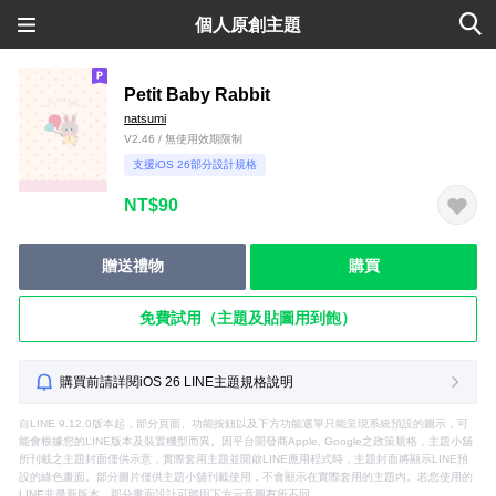
個人原創主題
Petit Baby Rabbit
natsumi
V2.46 / 無使用效期限制
支援iOS 26部分設計規格
NT$90
贈送禮物
購買
免費試用（主題及貼圖用到飽）
購買前請詳閱iOS 26 LINE主題規格說明
自LINE 9.12.0版本起，部分頁面、功能按鈕以及下方功能選單只能呈現系統預設的圖示，可
能會根據您的LINE版本及裝置機型而異。因平台開發商Apple, Google之政策規格，主題小舖
所刊載之主題封面僅供示意，實際套用主題並開啟LINE應用程式時，主題封面將顯示LINE預
設的綠色畫面。部分圖片僅供主題小舖刊載使用，不會顯示在實際套用的主題內。若您使用的
LINE非最新版本，部分畫面設計可能與下方示意圖有所不同。