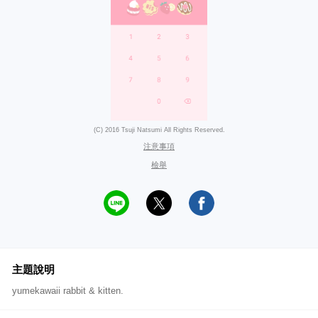
(C) 2016 Tsuji Natsumi All Rights Reserved.
注意事項
檢舉
主題說明
yumekawaii rabbit & kitten.