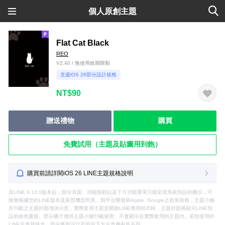
個人原創主題
Flat Cat Black
REO
V2.40 / 無使用效期限制
支援iOS 26部分設計規格
NT$90
贈送禮物
購買
免費試用（主題及貼圖用到飽）
購買前請詳閱iOS 26 LINE主題規格說明
自LINE 9.12.0版本起，部分頁面、功能按鈕以及下方功能選單只能呈現系統預設的圖示，可
能會根據您的LINE版本及裝置機型而異。因平台開發商Apple, Google之政策規格，主題小舖
所刊載之主題封面僅供示意，實際套用主題並開啟LINE應用程式時，主題封面將顯示LINE預
設的綠色畫面。部分圖片僅供主題小舖刊載使用，不會顯示在實際套用的主題內。若您使用的
LINE非最新版本，部分畫面設計可能與下方示意圖有所不同。