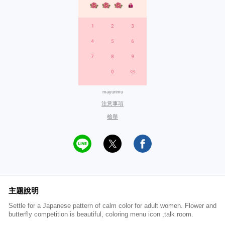
mayurimu
注意事項
檢舉
主題說明
Settle for a Japanese pattern of calm color for adult women. Flower and
butterfly competition is beautiful, coloring menu icon ,talk room.