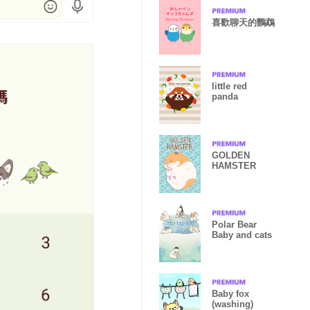
喜歡聊天的鸚鵡
little red
panda
GOLDEN
HAMSTER
Polar Bear
Baby and cats
Baby fox
(washing)