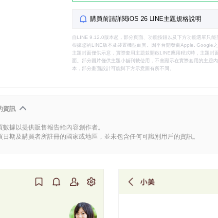
購買前請詳閱iOS 26 LINE主題規格說明
自LINE 9.12.0版本起，部分頁面、功能按鈕以及下方功能選單
根據您的LINE版本及裝置機型而異。因平台開發商Apple, Goog
主題封面僅供示意，實際套用主題並開啟LINE應用程式時，主題封面
面。部分圖片僅供主題小舖刊載使用，不會顯示在實際套用的主題內。
本，部分畫面設計可能與下方示意圖有所不同。
的資訊
買數據以提供販售報告給內容創作者。
買日期及購買者所註冊的國家或地區，並未包含任何可識別用戶的資訊。