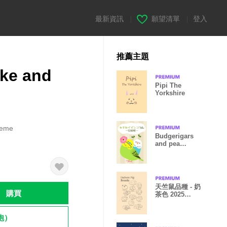
最新資訊
|
願望清單
|
登入
推薦主題
ke and
Pipi The
Yorkshire
heme
Budgerigars
and pea
sprout
天竺鼠品種 - 奶
購買
茶色 2025
LET'S DRAW
飽）