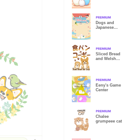
Dogs and
Japanese
pattern
Sliced Bread
and Welsh
Corgi
Eeny's Game
Center
Chalee
grumpeee cat