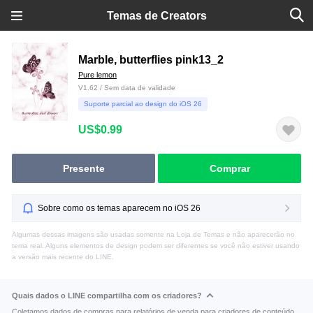
Temas de Creators
Marble, butterflies pink13_2
Pure lemon
V1.62 / Sem data de validade
Suporte parcial ao design do iOS 26
US$0.99
Presente
Comprar
Sobre como os temas aparecem no iOS 26
Algumas dessas imagens são usadas somente na Loja de Temas e não aparecerão no
tema real. Alguns elementos de design podem ser diferentes se você não estiver usando
a versão mais recente do LINE.
Quais dados o LINE compartilha com os criadores?
Coletamos dados de compras para relatórios de venda para criadores de conteúdo.