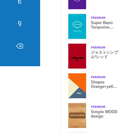
Super Basic
Turquoise
Blue
ジャストシンプ
ル*レッド
Shapes
Orange+yello
w+dark blue
Theme.
Simple WOOD
design