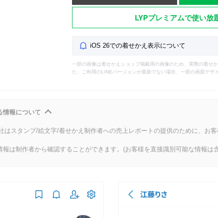
LYPプレミアムで使い放
iOS 26での着せかえ表示について
一部の画像は着せかえショップ掲載用の画像のため、実際の着せか
た、ご利用のLINEバージョンが最新でない場合、一部の画面デザ
る情報について
会社はスタンプ/絵文字/着せかえ制作者への売上レポートの提供のために、お
情報は制作者から確認することができます。(お客様を直接識別可能な情報は含