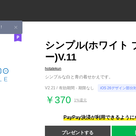
！
シンプル(ホワイト 
ー)V.11
hotatekun
シンプルな白と青の着せかえです。
V2.21 / 有効期間 - 期限なし
iOS 26デザイン部分
￥370
1%還元
PayPay決済が利用できるよう
プレゼントする