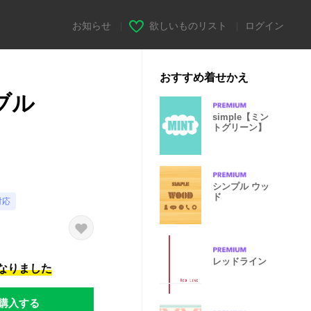
お知らせ
|
欲しいものリスト
|
ログイン
おすすめ着せかえ
ブル
simple【ミン
トグリーン】
シンプル ウッ
ド
対応
レッドライン
になりました
購入する