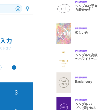
シンプルな手書
き着せかえ
楽しい色
シンプルで高級
〜ホワイト〜
no.9
Basic Ivory
シンプル パー
プル [紫] No.3