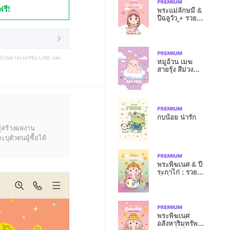
ฟรี!
พระแม่ลักษมี &
ปีฉลูวัว + รวย
หมดหนี้
บถ้วนตามเวอร์ชัน LINE และ
หมูอ้วน เมฆ
สายรุ้ง สีม่วง
อ่อน
กบน้อย น่ารัก
ู้สร้างผลงาน
ุตัวตนผู้ซื้อได้
พระพิฆเนศ & ปี
ระกาไก่ : รวย
มั่งคั่ง
พระพิฆเนศ
อสังหาริมทรัพย์