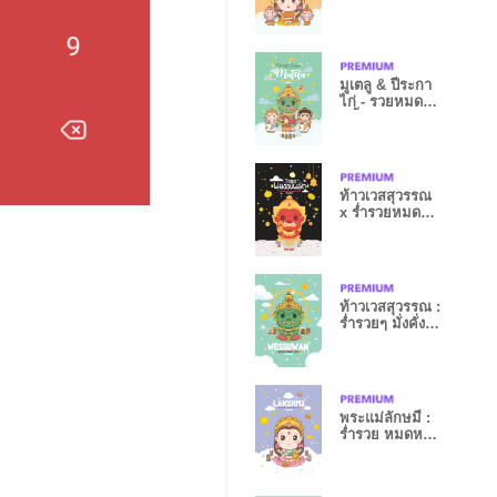
มูเตลู & ปีระกา
ไก่ - รวยหมด
หนี้
ท้าวเวสสุวรรณ
x ร่ำรวยหมดหนี้
หมดสิน VII
ท้าวเวสสุวรรณ :
ร่ำรวยๆ มั่งคั่งๆ
XX
พระแม่ลักษมี :
ร่ำรวย หมดหนี้
สิน XIV