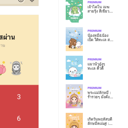
เจ้าไดโน เมฆ
สายรุ้ง สีเขียว
พาสเทล
น้องหมี&น้อง
เป็ด ใต้ทะเล สวี
ทท
แมวน้ำอุ๋งๆ
ทะเล คิ้วตี้
พระแม่ลักษมี :
ร่ำรวยๆ มั่งคั่งๆ
IX
เกิดวันพฤหัสบดี
ลักษมีคเณศ :
รวยหมดหนี้