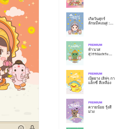
: รวยมั่งคั่ง
เกิดวันศุกร์
ลักษมีคเณศ :
รวยหมดหนี้
ท้าวเวส
สุวรรณxพระ
พิฆเนศ : รวย
หมดหนี้ II
เป็ดยาง เลิฟๆ กา
แล็กซี่ สีเหลือง
ควายน้อย รุ้งสี
ม่วง