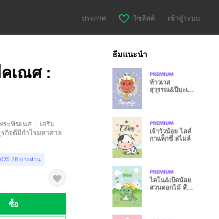
ประกาศ
|
วิชลิสต์
|
เข้าสู่ระบบ
ธีมแนะนำ
มีคเณศ :
ท้าวเวส
สุวรรณ&ปีมะเส็ง
งูเล็ก+รวยมั่งคั่ง
&พระพิฆเนศ :: เสริม
เจ้าวัวน้อย ไลค์
ธุรกิจดีมีกำไรมหาศาล
กาแล็กซี่ สไมล์
 iOS 26 บางส่วน
ไดโน&เป็ดน้อย
สวนดอกไม้ สี
เขียวเข้ม
ซื้อ