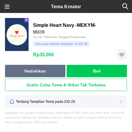
Tema Kreator
Simple Heart Navy -MEKYM-
MEKYM
V2.19 / Tidak Ada Tanggal Kedaluarsa
Dukungan Desain Sebagian di iOS 26
Rp35.000
Hadiahkan
Beli
Gratis Coba Tema & Stiker Tak Terbatas
Tentang Tampilan Tema pada iOS 26
Sebagian dari gambar berikut hanya digunakan di Toko Tema dan tidak akan muncul di
tema yang sebenarnya. Sebagian elemen desain mungkin tampak berbeda jika Anda
tidak menggunakan LINE versi terbaru.