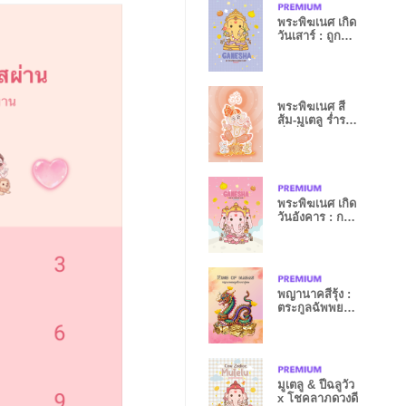
พระพิฆเนศ เกิด
วันเสาร์ : ถูก
หวยเฮงๆ II
พระพิฆเนศ สี
ส้ม-มูเตลู ร่ำรวย
มั่งคั่ง
พระพิฆเนศ เกิด
วันอังคาร : การ
งานรุ่ง I
พญานาคสีรุ้ง :
ตระกูลฉัพพยา
ปุตตะ
มูเตลู & ปีฉลูวัว
x โชคลาภดวงดี