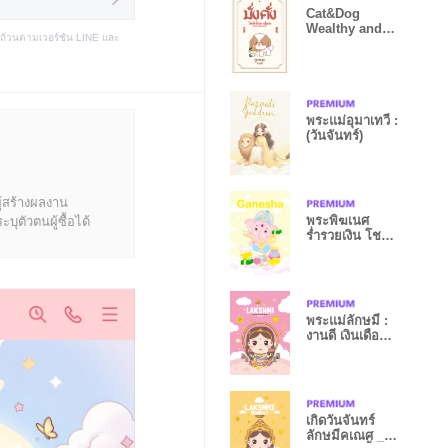
Cat&Dog
Wealthy and
บถ้วนตามเวอร์ชัน LINE และ
Blessed
พระแม่อุมาเทวี :
(วันจันทร์)
ู้สร้างผลงาน
พระพิฆเนศ
ุตัวตนผู้ซื้อได้
ร่ำรวยเงิน โชค
ลาภ ถูกหวย III
พระแม่ลักษมี :
งานดี เงินเดือน
รุ่ง I
เกิดวันจันทร์
ลักษมีคเณศ _