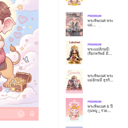
รวยหมดหนี้
พระพิฆเนศ พระ
แม่
ลักษมี:ร่ำรวย,ส
มหวัง,
พระแม่ลักษมี:
เรียกทรัพย์ มี
โชคลาภ
พระพิฆเนศ พระ
แม่ลักษมี ธุรกิจ
รุ่ง ร่ำรวย
พระพิฆเนศ & ปี
กุนหมู : รวย
หมดหนี้