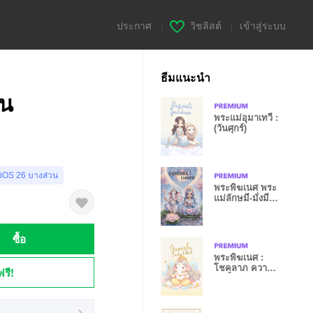
ประกาศ
|
วิชลิสต์
|
เข้าสู่ระบบ
ธีมแนะนำ
าน
พระแม่อุมาเทวี :
(วันศุกร์)
 iOS 26 บางส่วน
พระพิฆเนศ พระ
แม่ลักษมี-มั่งมี
ทรัพย์,รวย,
ซื้อ
พระพิฆเนศ :
โชคลาภ ความ
ฟรี!
สำเร็จ (จันทร์)