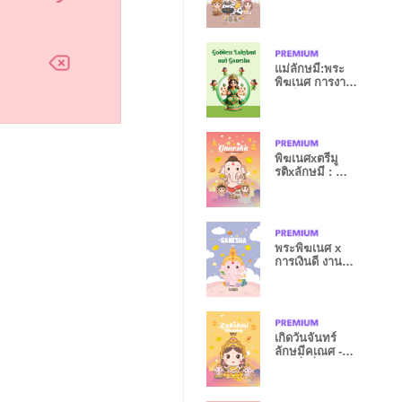
แม่ลักษมี:พระ
พิฆเนศ การงาน
เติบโตก้าวหน้า
พิฆเนศxตรีมู
รติxลักษมี : ร่ำ
รวยๆ VI
พระพิฆเนศ x
การเงินดี งาน
ก้าวหน้า III
เกิดวันจันทร์
ลักษมีคเณศ -
รวยมั่งคั่ง