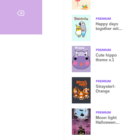
Happy days
together with
MARU
Cute hippo
theme v.1
Strayster!-
Orange
Moon light
Halloween
night 2