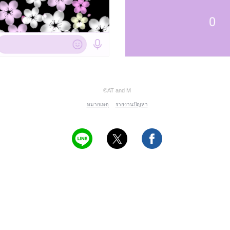
©AT and M
หมายเหตุ
รายงานปัญหา