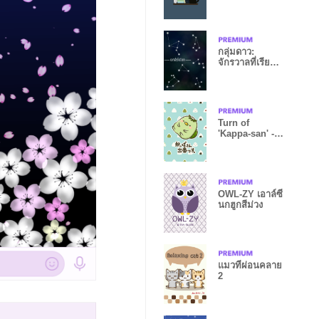
กลุ่มดาว:
จักรวาลที่เรียบ
ง่าย - ดำ WV
Turn of
'Kappa-san' -
dress.1-
OWL-ZY เอาล์ซี่
นกฮูกสีม่วง
แมวที่ผ่อนคลาย
2