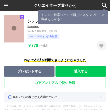
クリエイターズ着せかえ
トレンド検索ワードで新しいスタンプに
出会えるかも！
シンプル（beige pink)V.1922
hotatekun
V1.32 / 有効期間 - 期限なし
iOS 26デザイン部分対応
￥370
1%還元
PayPay決済が利用できるようになりました
プレゼントする
購入する
LYPプレミアムで使い放題
iOS 26での着せかえ表示について
一部の画像は着せかえショップ掲載用の画像のため、実際の着せかえには適用されません。