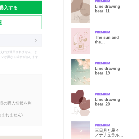
購入する
Line drawing
bear_11
題
The sun and
the
moon_11_pink
えには適用されません。ま
インが異なる場合があります。
Line drawing
bear_19
Line drawing
客様の購入情報を利
bear_20
まれません)
三日月と星 4
／ナチュラル