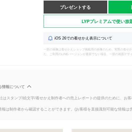
プレゼントする
LYPプレミアムで使い放
iOS 26での着せかえ表示について
一部の画像は着せかえショップ掲載用の画像のため、実際の着せか
た、ご利用のLINEバージョンが最新でない場合、一部の画面デザ
る情報について
会社はスタンプ/絵文字/着せかえ制作者への売上レポートの提供のために、お
情報は制作者から確認することができます。(お客様を直接識別可能な情報は含