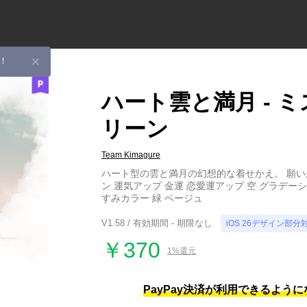
！
ハート雲と満月 - ミ
リーン
Team Kimagure
ハート型の雲と満月の幻想的な着せかえ。 願い
ン 運気アップ 金運 恋愛運アップ 空 グラデー
すみカラー 緑 ベージュ
V1.58 / 有効期間 - 期限なし
iOS 26デザイン部分
￥370
1%還元
PayPay決済が利用できるよう