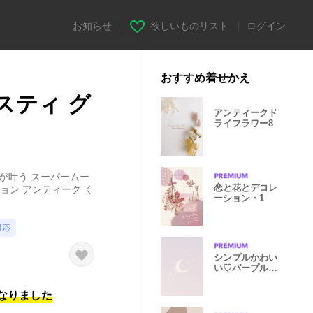
お知らせ
|
欲しいものリスト
|
ログイン
おすすめ着せかえ
スティ グ
アンティークド
ライフラワー8
が叶う スーパームー
恋と花とデコレ
ション アンティーク く
ーション・1
対応
シンプルかわい
い♡パープルな
お空と月
になりました