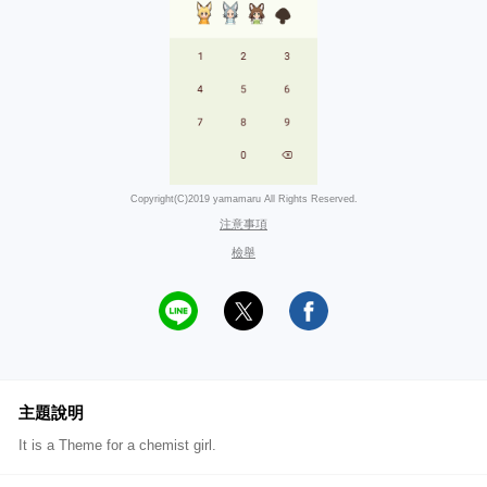
Copyright(C)2019 yamamaru All Rights Reserved.
注意事項
檢舉
主題說明
It is a Theme for a chemist girl.