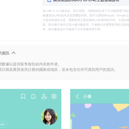
自LINE 9.12.0版本起，部分頁面、功能按鈕以及下方功能選單
根據您的LINE版本及裝置機型而異。因平台開發商Apple, Goog
主題封面僅供示意，實際套用主題並開啟LINE應用程式時，主題封面
面。部分圖片僅供主題小舖刊載使用，不會顯示在實際套用的主題內。
本，部分畫面設計可能與下方示意圖有所不同。
的資訊
買數據以提供販售報告給內容創作者。
買日期及購買者所註冊的國家或地區，並未包含任何可識別用戶的資訊。