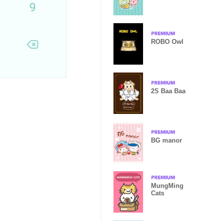
ROBO Owl
2S Baa Baa
BG manor
MungMing
Cats