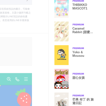
THIBIKKO
MASCOT1
只能呈現系統預設的圖示，可能會
le之政策規格，主題小舖所刊載之
將顯示LINE預設的綠色畫
若您使用的LINE非最新版
Caramel
Rabbit (甜蜜蜜
阿糖糖)
Yoko &
Mousou
甜心女孩
芒果 布丁 的 旅
遊日記