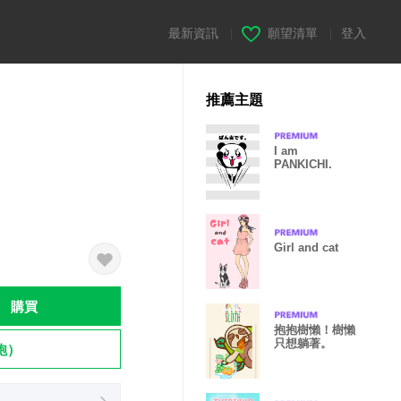
最新資訊
|
願望清單
|
登入
推薦主題
I am
PANKICHI.
Girl and cat
購買
抱抱樹懶！樹懶
只想躺著。
飽）