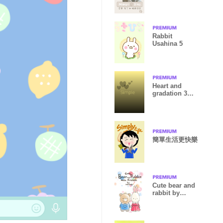
Rabbit
Usahina 5
Heart and
gradation 3
from japan
簡單生活更快樂
Cute bear and
rabbit by
Torataro