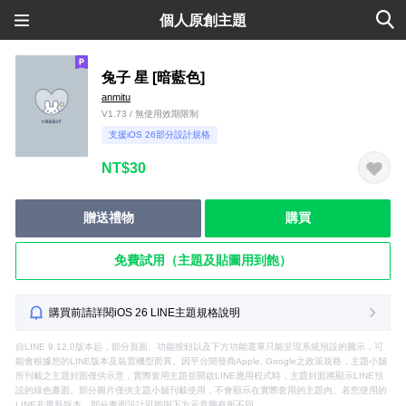
個人原創主題
兔子 星 [暗藍色]
anmitu
V1.73 / 無使用效期限制
支援iOS 26部分設計規格
NT$30
贈送禮物
購買
免費試用（主題及貼圖用到飽）
購買前請詳閱iOS 26 LINE主題規格說明
自LINE 9.12.0版本起，部分頁面、功能按鈕以及下方功能選單只能呈現系統預設的圖示，可
能會根據您的LINE版本及裝置機型而異。因平台開發商Apple, Google之政策規格，主題小舖
所刊載之主題封面僅供示意，實際套用主題並開啟LINE應用程式時，主題封面將顯示LINE預
設的綠色畫面。部分圖片僅供主題小舖刊載使用，不會顯示在實際套用的主題內。若您使用的
LINE非最新版本，部分畫面設計可能與下方示意圖有所不同。