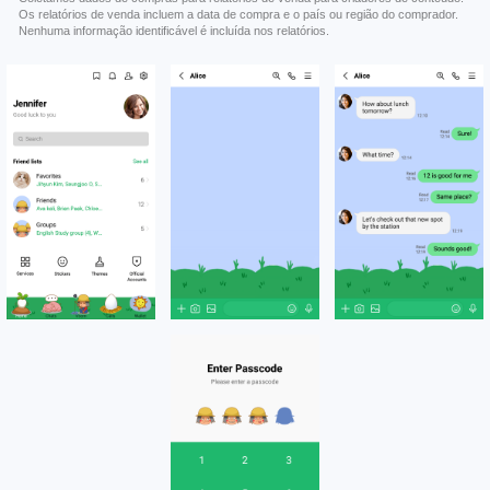
Os relatórios de venda incluem a data de compra e o país ou região do comprador.
Nenhuma informação identificável é incluída nos relatórios.