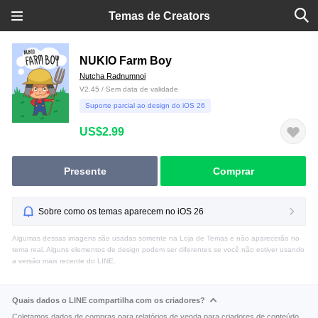
Temas de Creators
NUKIO Farm Boy
Nutcha Radnumnoi
V2.45 / Sem data de validade
Suporte parcial ao design do iOS 26
US$2.99
Presente
Comprar
Sobre como os temas aparecem no iOS 26
Algumas dessas imagens são usadas somente na Loja de Temas e não aparecerão no
tema real. Alguns elementos de design podem ser diferentes se você não estiver usando
a versão mais recente do LINE.
Quais dados o LINE compartilha com os criadores?
Coletamos dados de compras para relatórios de venda para criadores de conteúdo.