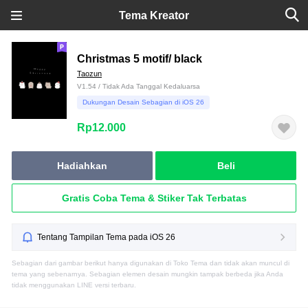
Tema Kreator
Christmas 5 motif/ black
Taozun
V1.54 / Tidak Ada Tanggal Kedaluarsa
Dukungan Desain Sebagian di iOS 26
Rp12.000
Hadiahkan
Beli
Gratis Coba Tema & Stiker Tak Terbatas
Tentang Tampilan Tema pada iOS 26
Sebagian dari gambar berikut hanya digunakan di Toko Tema dan tidak akan muncul di
tema yang sebenarnya. Sebagian elemen desain mungkin tampak berbeda jika Anda
tidak menggunakan LINE versi terbaru.