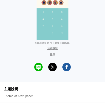
Copyright© an All Rights Reserved.
注意事項
檢舉
主題說明
Theme of Kraft paper.