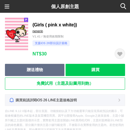
個人原創主題
(Girls ( pink x white))
nenerin
V1.41 / 無使用效期限制
支援iOS 26部分設計規格
NT$30
贈送禮物
購買
免費試用（主題及貼圖用到飽）
購買前請詳閱iOS 26 LINE主題規格說明
自LINE 9.12.0版本起，部分頁面、功能按鈕以及下方功能選單只能呈現系統預設的圖示，可
能會根據您的LINE版本及裝置機型而異。因平台開發商Apple, Google之政策規格，主題小舖
所刊載之主題封面僅供示意，實際套用主題並開啟LINE應用程式時，主題封面將顯示LINE預
設的綠色畫面。部分圖片僅供主題小舖刊載使用，不會顯示在實際套用的主題內。若您使用的
LINE非最新版本，部分畫面設計可能與下方示意圖有所不同。