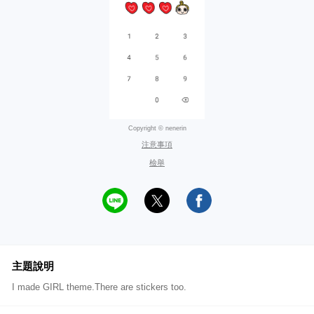
Copyright © nenerin
注意事項
檢舉
主題說明
I made GIRL theme.There are stickers too.