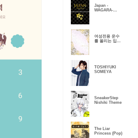
Japan -
WAGARA-
Vol.4
여성전용 운수
를 올리는 입혀
바꾸어
TOSHIYUKI
SOMEYA
SneakerStep
Nishiki Theme
The Liar
Princess (Pop)