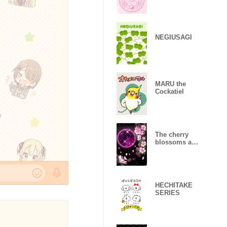
NEGIUSAGI
MARU the
Cockatiel
The cherry
blossoms and
moonlight
night
HECHITAKE
SERIES