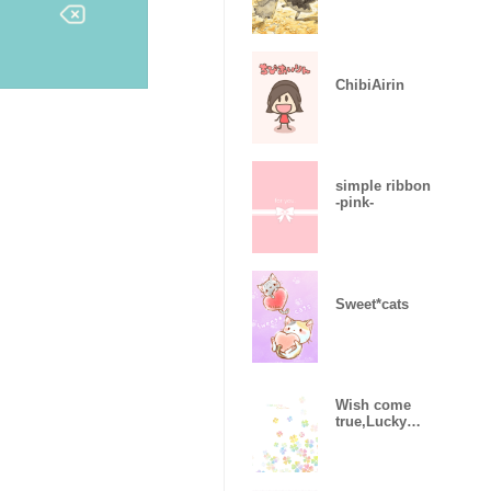
ChibiAirin
simple ribbon
-pink-
Sweet*cats
Wish come
true,Lucky
Clover 5