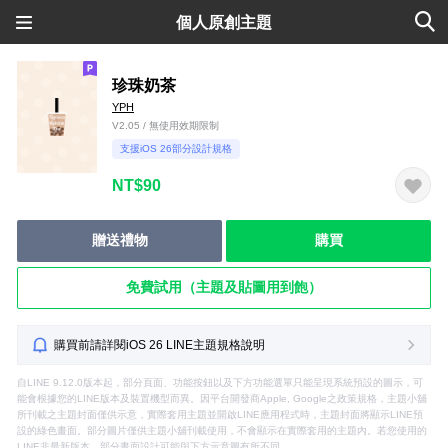
個人原創主題
珍珠奶茶
YPH
V2.05 / 無使用效期限制
支援iOS 26部分設計規格
NT$90
贈送禮物
購買
免費試用（主題及貼圖用到飽）
購買前請詳閱iOS 26 LINE主題規格說明
自LINE 9.12.0版本起，部分頁面、功能按鈕以及下方功能選單只能呈現系統預設的圖示，可
能會根據您的LINE版本及裝置機型而異。因平台開發商Apple, Google之政策規格，主題小舖
所刊載之主題封面僅供示意，實際套用主題並開啟LINE應用程式時，主題封面將顯示LINE預
設的綠色畫面。部分圖片僅供主題小舖刊載使用，不會顯示在實際套用的主題內。若您使用的
LINE非最新版本，部分畫面設計可能與下方示意圖有所不同。