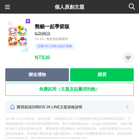
個人原創主題
熊貓一起季節版
ILOHACO
V2.33 / 無使用效期限制
支援iOS 26部分設計規格
NT$30
贈送禮物
購買
免費試用（主題及貼圖用到飽）
購買前請詳閱iOS 26 LINE主題規格說明
自LINE 9.12.0版本起，部分頁面、功能按鈕以及下方功能選單只能呈現系統預設的圖示，可
能會根據您的LINE版本及裝置機型而異。因平台開發商Apple, Google之政策規格，主題小舖
所刊載之主題封面僅供示意，實際套用主題並開啟LINE應用程式時，主題封面將顯示LINE預
設的綠色畫面。部分圖片僅供主題小舖刊載使用，不會顯示在實際套用的主題內。若您使用的
LINE非最新版本，部分畫面設計可能與下方示意圖有所不同。