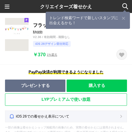
クリエイターズ着せかえ
トレンド検索ワードで新しいスタンプに
出会えるかも！
フラッグ
kiyorin
V2.36 / 有効期間 - 期限なし
iOS 26デザイン部分対応
￥370
1%還元
PayPay決済が利用できるようになりました
プレゼントする
購入する
LYPプレミアムで使い放題
iOS 26での着せかえ表示について
一部の画像は着せかえショップ掲載用の画像のため、実際の着せかえには適用されません。