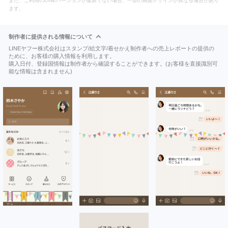
また、ご利用のLINEバージョンが最新でない場合、一部の画面デザインが異なる場合があり
ます。
制作者に提供される情報について
LINEヤフー株式会社はスタンプ/絵文字/着せかえ制作者への売上レポートの提供の
ために、お客様の購入情報を利用します。
購入日付、登録国情報は制作者から確認することができます。(お客様を直接識別可
能な情報は含まれません)