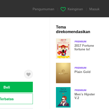
Pengumuman
|
Keinginan
|
Masuk
Tema
direkomendasikan
2017 Fortune
fortune to!
Plain Gold
Beli
Men's Hipster
Terbatas
V.2