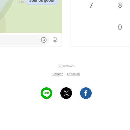
(C)yellow23
Catatan
Laporkan