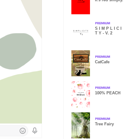
S I M P L I C I
T Y - V. 2
CatCafe
100% PEACH
Tree Fairy