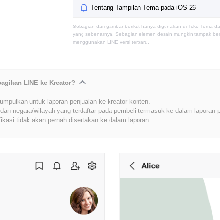
Tentang Tampilan Tema pada iOS 26
Sebagian dari gambar berikut hanya digunakan di Toko Tema da
yang sebenarnya. Sebagian elemen desain mungkin tampak berb
menggunakan LINE versi terbaru.
bagikan LINE ke Kreator?
umpulkan untuk laporan penjualan ke kreator konten.
dan negara/wilayah yang terdaftar pada pembeli termasuk ke dalam laporan p
fikasi tidak akan pernah disertakan ke dalam laporan.