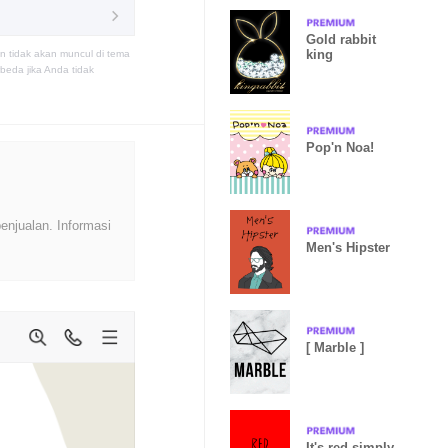
Gold rabbit
king
n tidak akan muncul di tema
eda jika Anda tidak
Pop'n Noa!
enjualan. Informasi
Men's Hipster
[ Marble ]
It's red simply.