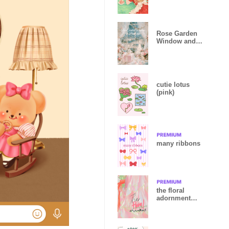
Rose Garden
Window and
Pink Gifts
cutie lotus
(pink)
many ribbons
the floral
adornment
(revised
version)