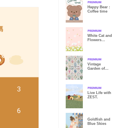
Happy Bear :
Coffee time
White Cat and
Flowers
(Revised)
Vintage
Garden of
Gentle
Flowers
Live Life with
ZEST.
Goldfish and
Blue Skies