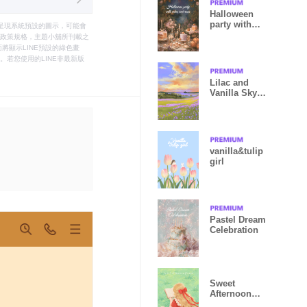
Halloween
party with
只能呈現系統預設的圖示，可能會
cakes and
le之政策規格，主題小舖所刊載之
roses
將顯示LINE預設的綠色畫
若您使用的LINE非最新版
Lilac and
Vanilla Sky
(revised)
vanilla&tulip
girl
Pastel Dream
Celebration
Sweet
Afternoon
Escape