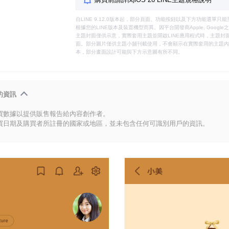
自LINE 9.12.0版本起，部分頁面、功能按鈕以及下方功能選單
根據您的LINE版本及裝置機型而異。因平台開發商Apple, Goog
主題封面僅供示意，實際套用主題並開啟LINE應用程式時，主題封面
面。部分圖片僅供主題小舖刊載使用，不會顯示在實際套用的主題內。
本，部分畫面設計可能與下方示意圖有所不同。
的資訊
買數據以提供販售報告給內容創作者。
買日期及購買者所註冊的國家或地區，並未包含任何可識別用戶的資訊。