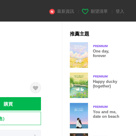
最新資訊
|
願望清單
|
登入
推薦主題
One day,
forever
Happy ducky
(together)
購買
You and me,
date on beach
飽）