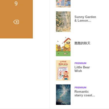
Sunny Garden
& Lemon
Afternoon
憨憨的秋天
Little Bear
Wish
Romantic
starry coast
with
lighthouse