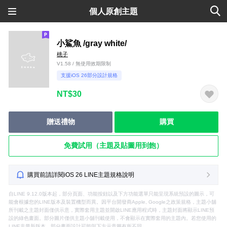
個人原創主題
小鯊魚 /gray white/
桃子
V1.58 / 無使用效期限制
支援iOS 26部分設計規格
NT$30
贈送禮物
購買
免費試用（主題及貼圖用到飽）
購買前請詳閱iOS 26 LINE主題規格說明
自LINE 9.12.0版本起，部分頁面、功能按鈕以及下方功能選單只能呈現系統預設的圖示，可
能會根據您的LINE版本及裝置機型而異。因平台開發商Apple, Google之政策規格，主題小舖
所刊載之主題封面僅供示意，實際套用主題並開啟LINE應用程式時，主題封面將顯示LINE預
設的綠色畫面。部分圖片僅供主題小舖刊載使用，不會顯示在實際套用的主題內。若您使用的
LINE非最新版本，部分畫面設計可能與下方示意圖有所不同。