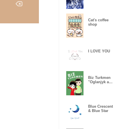
Cat's coffee
shop
I LOVE YOU
Biz Turkmen
"Oglanjyk and
Gyzjagaz"
Blue Crescent
& Blue Star