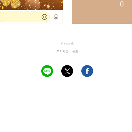
© mtorak
주의사항
신고