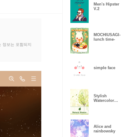
Men's Hipster
V.2
MOCHIUSAGI-
lunch time-
는 정보는 포함되지
simple face
Stylish
Watercolor
Healing Part 3
Alice and
rainbowsky