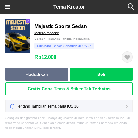
Tema Kreator
Majestic Sports Sedan
MatchaPancake
V1.51 / Tidak Ada Tanggal Kedaluarsa
Dukungan Desain Sebagian di iOS 26
Rp12.000
Hadiahkan
Beli
Gratis Coba Tema & Stiker Tak Terbatas
Tentang Tampilan Tema pada iOS 26
Sebagian dari gambar berikut hanya digunakan di Toko Tema dan tidak akan muncul di
tema yang sebenarnya. Sebagian elemen desain mungkin tampak berbeda jika Anda
tidak menggunakan LINE versi terbaru.