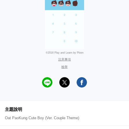
©2018 Play and Learn by Ploen
注意事項
檢舉
主題說明
Oat PaoKung Cute Boy (Ver. Couple Theme)