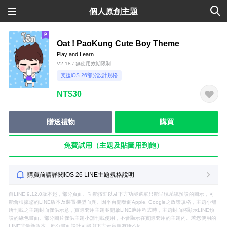
個人原創主題
Oat ! PaoKung Cute Boy Theme
Play and Learn
V2.18 / 無使用效期限制
支援iOS 26部分設計規格
NT$30
贈送禮物
購買
免費試用（主題及貼圖用到飽）
購買前請詳閱iOS 26 LINE主題規格說明
自LINE 9.12.0版本起，部分頁面、功能按鈕以及下方功能選單只能呈現系統預設的圖示，可
能會根據您的LINE版本及裝置機型而異。因平台開發商Apple, Google之政策規格，主題小舖
所刊載之主題封面僅供示意，實際套用主題並開啟LINE應用程式時，主題封面將顯示LINE預
設的綠色畫面。部分圖片僅供主題小舖刊載使用，不會顯示在實際套用的主題內。若您使用的
LINE非最新版本，部分畫面設計可能與下方示意圖有所不同。