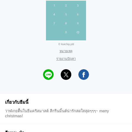
© kuichiy.yld
หมายเหตุ
รายงานปัญหา
เกี่ยวกับธีมนี้
วาฬเกยตื้นในธีมคริสมาสต์ สีกรีนมิ้นต์น่ารักสดใสสุดๆๆๆ~ merry
christmas!