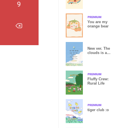
You are my
orange bear
New ver. The
clouds is a
bright blue
sky
Fluffy Crew:
Rural Life
tiger club :o