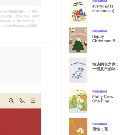
everyday is
christmas :)
只能呈現系統預設的圖示，可能會
le之政策規格，主題小舖所刊載之
將顯示LINE預設的綠色畫
若您使用的LINE非最新版
Happy
Christmas By
Maygusso
海邊的兔之家：
一個夏日的冰店
（藍）
Fluffy Crew:
One Fine
Spring
個性ㄟ花