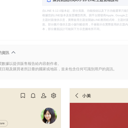
自LINE 9.12.0版本起，部分頁面、功能按鈕以及下方功能選單
根據您的LINE版本及裝置機型而異。因平台開發商Apple, Goog
主題封面僅供示意，實際套用主題並開啟LINE應用程式時，主題封面
面。部分圖片僅供主題小舖刊載使用，不會顯示在實際套用的主題內。
本，部分畫面設計可能與下方示意圖有所不同。
的資訊
買數據以提供販售報告給內容創作者。
買日期及購買者所註冊的國家或地區，並未包含任何可識別用戶的資訊。