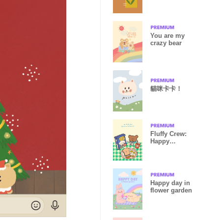
You are my
crazy bear
貓咪卡卡！
Fluffy Crew:
Happy
Breakfast :)
Happy day in
flower garden