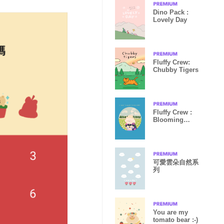
Dino Pack :
Lovely Day
Fluffy Crew:
Chubby Tigers
Fluffy Crew :
Blooming
Season
可愛雲朵自然系
列
You are my
tomato bear :-)