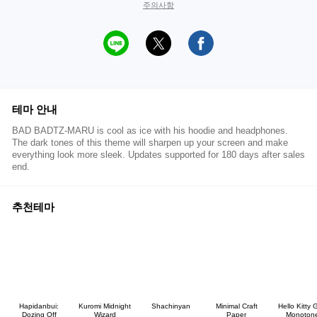
주의사항
테마 안내
BAD BADTZ-MARU is cool as ice with his hoodie and headphones.
The dark tones of this theme will sharpen up your screen and make
everything look more sleek. Updates supported for 180 days after sales
end.
추천테마
Hapidanbui:
Kuromi Midnight
Shachinyan
Minimal Craft
Hello Kitty G
Dozing Off
Wizard
Paper
Monoton