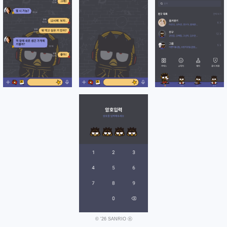
© '26 SANRIO Ⓚ