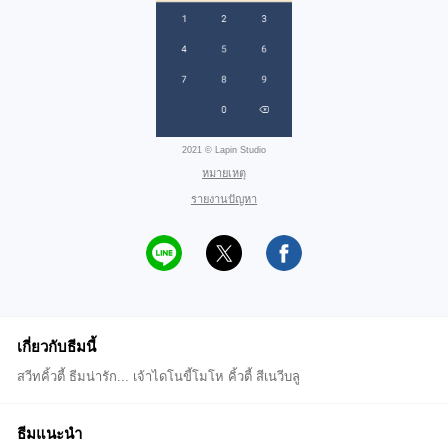
2021 © Lapin Studio
หมายเหตุ
รายงานปัญหา
เกี่ยวกับธีมนี้
สวีทคิ้วตี้ ธีมน่ารัก... เจ้าไดโนขี้โมโห คิ้วตี้ สีเนวีบลู
ธีมแนะนำ