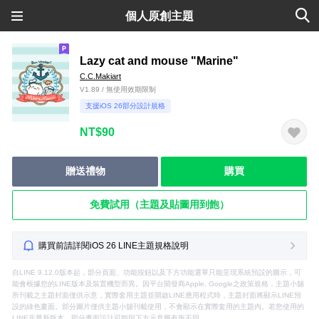
個人原創主題
Lazy cat and mouse "Marine"
C.C.Makiart
V1.89 / 無使用效期限制
支援iOS 26部分設計規格
NT$90
贈送禮物
購買
免費試用（主題及貼圖用到飽）
購買前請詳閱iOS 26 LINE主題規格說明
自LINE 9.12.0版本起，部分頁面、功能按鈕以及下方功能選單只能呈現系統預設的圖示，可
能會根據您的LINE版本及裝置機型而異。因平台開發商Apple, Google之政策規格，主題小舖
所刊載之主題封面僅供示意，實際套用主題並開啟LINE應用程式時，主題封面將顯示LINE預
設的綠色畫面。部分圖片僅供主題小舖刊載使用，不會顯示在實際套用的主題內。若您使用的
LINE非最新版本，部分畫面設計可能與下方示意圖有所不同。