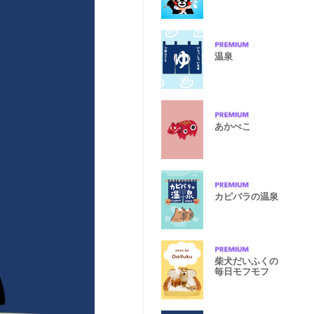
温泉
あかべこ
カピバラの温泉
柴犬だいふくの
毎日モフモフ