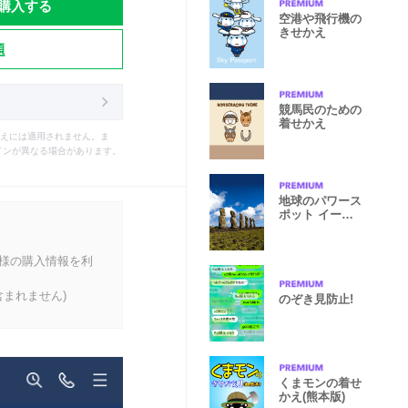
購入する
空港や飛行機の
きせかえ
題
競馬民のための
着せかえ
えには適用されません。ま
インが異なる場合があります。
地球のパワース
ポット イース
ター島
客様の購入情報を利
まれません)
のぞき見防止!
くまモンの着せ
かえ(熊本版)