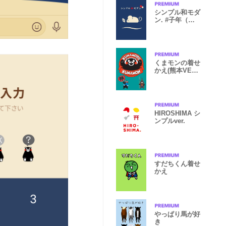
シンプル和モダ
ン. #子年（ね
ずみどし）
くまモンの着せ
かえ(熊本VER2
update)
HIROSHIMA シ
ンプルver.
すだちくん着せ
かえ
やっぱり馬が好
き