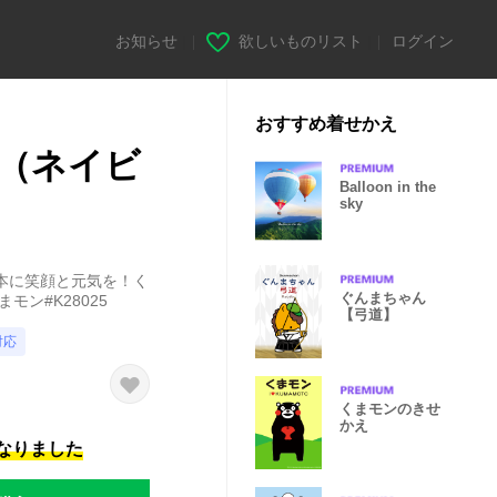
お知らせ
|
欲しいものリスト
|
ログイン
おすすめ着せかえ
（ネイビ
Balloon in the
sky
本に笑顔と元気を！く
ぐんまちゃん
モン#K28025
【弓道】
対応
くまモンのきせ
かえ
になりました