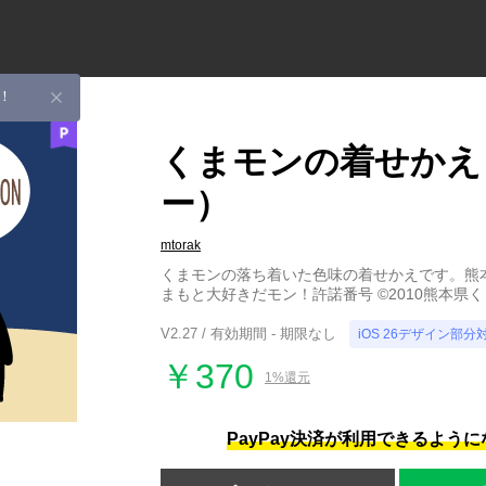
！
くまモンの着せかえ
ー）
mtorak
くまモンの落ち着いた色味の着せかえです。熊
まもと大好きだモン！許諾番号 ©2010熊本県くま
V2.27 / 有効期間 - 期限なし
iOS 26デザイン部分
￥370
1%還元
PayPay決済が利用できるよう