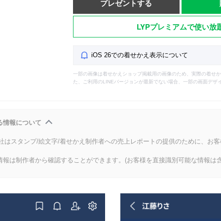
プレゼントする
LYPプレミアムで使い放
iOS 26での着せかえ表示について
一部の画像は着せかえショップ掲載用の画像のため、実際の着せか
た、ご利用のLINEバージョンが最新でない場合、一部の画面デザ
る情報について
会社はスタンプ/絵文字/着せかえ制作者への売上レポートの提供のために、お
情報は制作者から確認することができます。(お客様を直接識別可能な情報は含