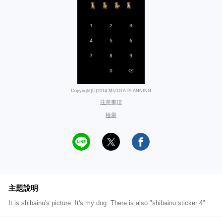
Copyright(C)2014 MIZOTA PLANNING
注意事項
檢舉
主題說明
It is shibainu's picture. It's my dog. There is also "shibainu sticker 4".