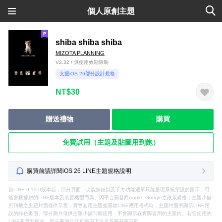
個人原創主題
shiba shiba shiba
MIZOTA PLANNING
V2.32 / 無使用效期限制
支援iOS 26部分設計規格
NT$30
贈送禮物
購買
免費試用（主題及貼圖用到飽）
購買前請詳閱iOS 26 LINE主題規格說明
自LINE 9.12.0版本起，部分頁面、功能按鈕以及下方功能選單只能呈現系統預設的圖示，可
能會根據您的LINE版本及裝置機型而異。因平台開發商Apple, Google之政策規格，主題小舖
所刊載之主題封面僅供示意，實際套用主題並開啟LINE應用程式時，主題封面將顯示LINE預
設的綠色畫面。部分圖片僅供主題小舖刊載使用，不會顯示在實際套用的主題內。若您使用的
LINE非最新版本，部分畫面設計可能與下方示意圖有所不同。