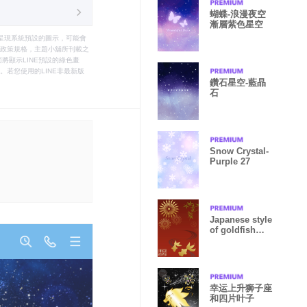
蝴蝶-浪漫夜空
漸層紫色星空
只能呈現系統預設的圖示，可能會
le之政策規格，主題小舖所刊載之
將顯示LINE預設的綠色畫
若您使用的LINE非最新版
鑽石星空-藍晶
石
Snow Crystal-
Purple 27
Japanese style
of goldfish
and fireworks
幸运上升狮子座
和四片叶子