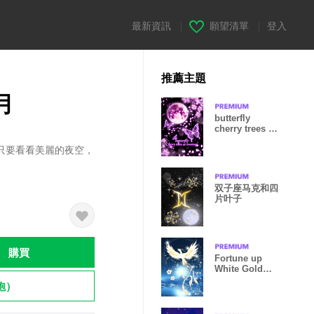
最新資訊
|
願望清單
|
登入
推薦主題
月
butterfly
cherry trees at
evening
只要看看美麗的夜空，
双子座马克和四
片叶子
購買
Fortune up
White Gold
Phoenix &
飽）
G.Clover