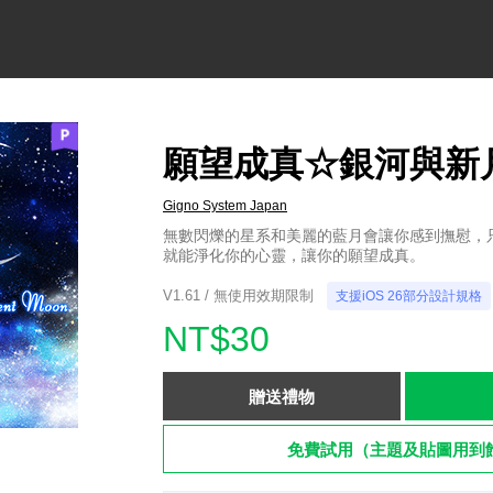
願望成真☆銀河與新
Gigno System Japan
無數閃爍的星系和美麗的藍月會讓你感到撫慰，
就能淨化你的心靈，讓你的願望成真。
V1.61 / 無使用效期限制
支援iOS 26部分設計規格
NT$30
贈送禮物
免費試用（主題及貼圖用到