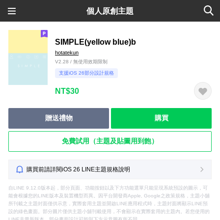
個人原創主題
SIMPLE(yellow blue)b
hotatekun
V2.28 / 無使用效期限制
支援iOS 26部分設計規格
NT$30
贈送禮物
購買
免費試用（主題及貼圖用到飽）
購買前請詳閱iOS 26 LINE主題規格說明
自LINE 9.12.0版本起，部分頁面、功能按鈕以及下方功能選單只能呈現系統預設的圖示，可
能會根據您的LINE版本及裝置機型而異。因平台開發商Apple, Google之政策規格，主題小舖
所刊載之主題封面僅供示意，實際套用主題並開啟LINE應用程式時，主題封面將顯示LINE預
設的綠色畫面。部分圖片僅供主題小舖刊載使用，不會顯示在實際套用的主題內。若您使用的
LINE非最新版本，部分畫面設計可能與下方示意圖有所不同。