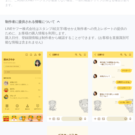
また、ご利用のLINEバージョンが最新でない場合、一部の画面デザインが異なる場合があり
ます。
制作者に提供される情報について
LINEヤフー株式会社はスタンプ/絵文字/着せかえ制作者への売上レポートの提供の
ために、お客様の購入情報を利用します。
購入日付、登録国情報は制作者から確認することができます。(お客様を直接識別可
能な情報は含まれません)