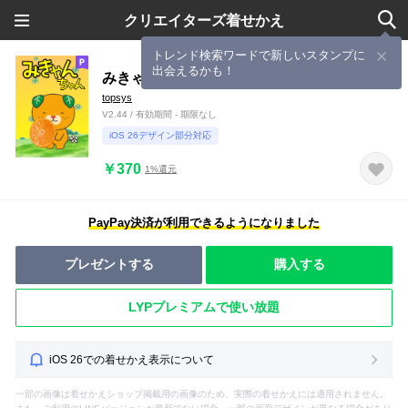
クリエイターズ着せかえ
トレンド検索ワードで新しいスタンプに
出会えるかも！
みきゃんちゃんの着せかえ
topsys
V2.44 / 有効期間 - 期限なし
iOS 26デザイン部分対応
￥370
1%還元
PayPay決済が利用できるようになりました
プレゼントする
購入する
LYPプレミアムで使い放題
iOS 26での着せかえ表示について
一部の画像は着せかえショップ掲載用の画像のため、実際の着せかえには適用されません。