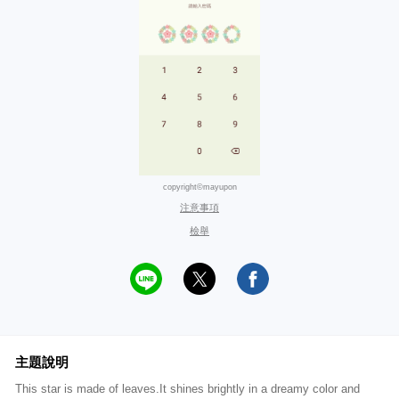
copyright©mayupon
注意事項
檢舉
主題說明
This star is made of leaves.It shines brightly in a dreamy color and